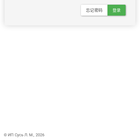
忘记密码
登录
© ИП Сусь Л. М., 2026