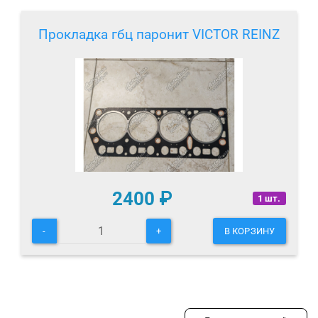
Прокладка гбц паронит VICTOR REINZ
2400
₽
1 шт.
-
+
В КОРЗИНУ