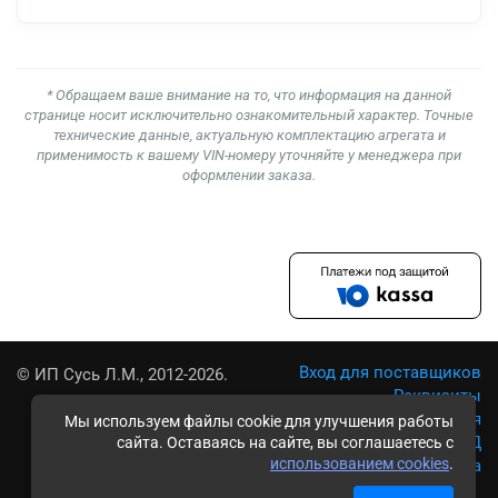
* Обращаем ваше внимание на то, что информация на данной
странице носит исключительно ознакомительный характер. Точные
технические данные, актуальную комплектацию агрегата и
применимость к вашему VIN-номеру уточняйте у менеджера при
оформлении заказа.
Вход для поставщиков
© ИП Сусь Л.М., 2012-2026.
Реквизиты
Условия использования
Мы используем файлы cookie для улучшения работы
Политика обработки ПД
сайта. Оставаясь на сайте, вы соглашаетесь с
использованием cookies
.
Карта сайта