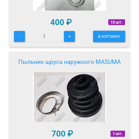
400
₽
15 шт.
-
+
В КОРЗИНУ
Пыльник шруса наружного MASUMA
700
₽
1 шт.