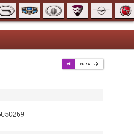
ИСКАТЬ
6050269