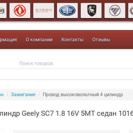
рмация
О компании
Контакты
Отзывы
ан
Зажигание
Провод высоковольтный 4 цилиндр
индр Geely SC7 1.8 16V 5MT седан 101