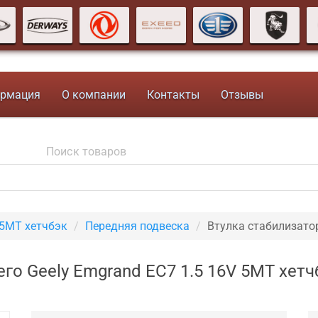
рмация
О компании
Контакты
Отзывы
 5MT хетчбэк
Передняя подвеска
Втулка стабилизато
го Geely Emgrand EC7 1.5 16V 5MT хетч