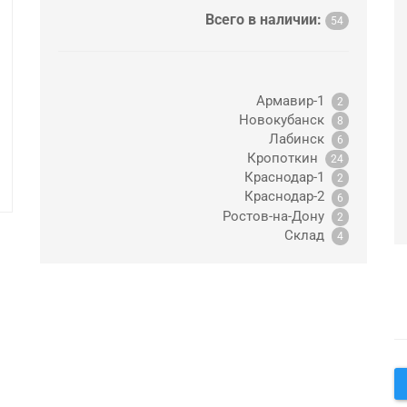
Всего в наличии:
54
Армавир-1
2
Новокубанск
8
Лабинск
6
Кропоткин
24
Краснодар-1
2
Краснодар-2
6
Ростов-на-Дону
2
Склад
4