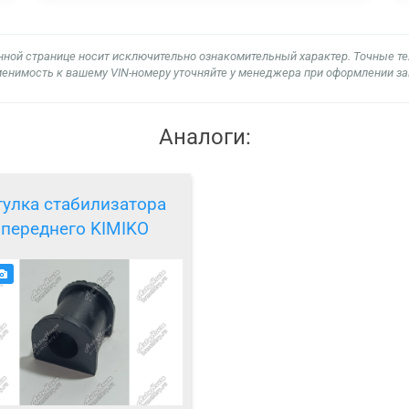
нной странице носит исключительно ознакомительный характер. Точные т
енимость к вашему VIN-номеру уточняйте у менеджера при оформлении за
Аналоги:
тулка стабилизатора
переднего KIMIKO