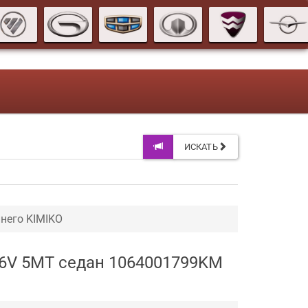
ИСКАТЬ
него KIMIKO
 16V 5MT седан 1064001799KM