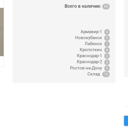
Всего в наличии:
95
Армавир-1
4
Новокубанск
5
Лабинск
1
Кропоткин
4
Краснодар-1
2
Краснодар-2
3
Ростов-на-Дону
3
Склад
73