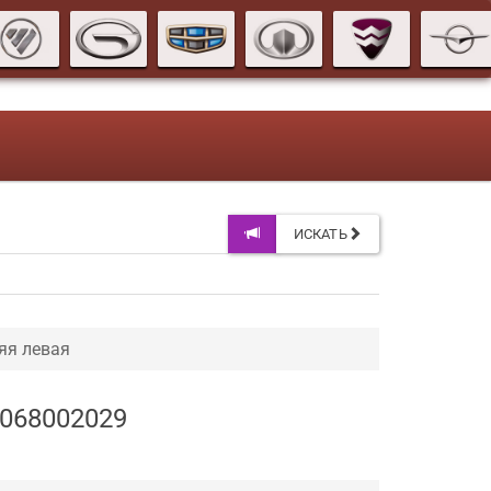
ИСКАТЬ
яя левая
1068002029