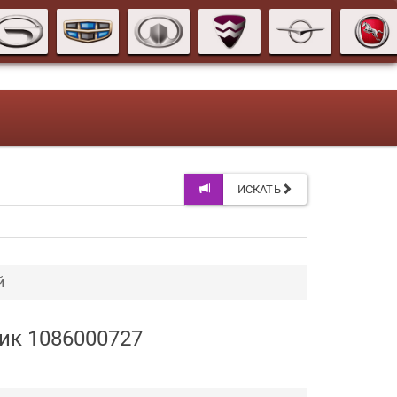
ИСКАТЬ
й
ик 1086000727