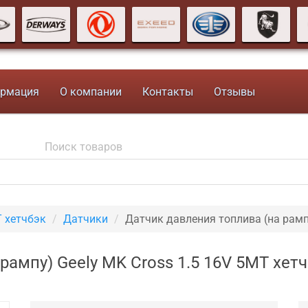
рмация
О компании
Контакты
Отзывы
T хетчбэк
Датчики
Датчик давления топлива (на рамп
рампу) Geely MK Cross 1.5 16V 5MT хет