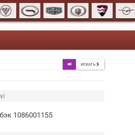
ИСКАТЬ
у)
чбэк 1086001155