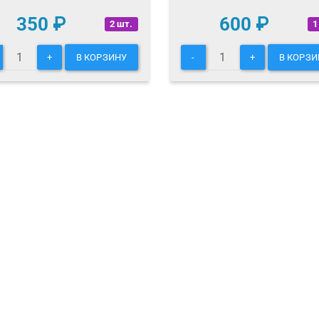
350
₽
600
₽
2 шт.
1
+
В КОРЗИНУ
-
+
В КОРЗИ