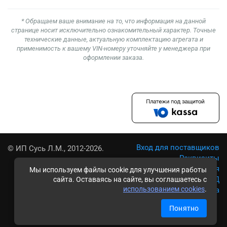
* Обращаем ваше внимание на то, что информация на данной
странице носит исключительно ознакомительный характер. Точные
технические данные, актуальную комплектацию агрегата и
применимость к вашему VIN-номеру уточняйте у менеджера при
оформлении заказа.
Вход для поставщиков
© ИП Сусь Л.М., 2012-2026.
Реквизиты
Условия использования
Мы используем файлы cookie для улучшения работы
Политика обработки ПД
сайта. Оставаясь на сайте, вы соглашаетесь с
использованием cookies
.
Карта сайта
Понятно