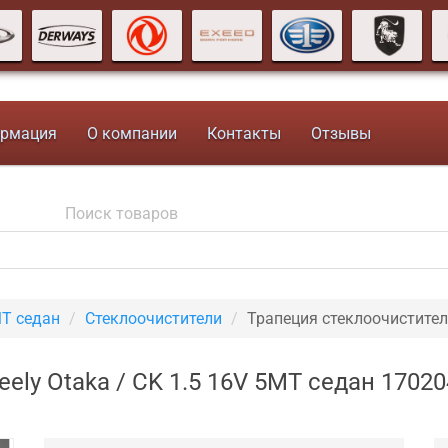
рмация
О компании
Контакты
Отзывы
MT седан
Стеклоочистители
Трапеция стеклоочистите
ely Otaka / CK 1.5 16V 5MT седан 1702