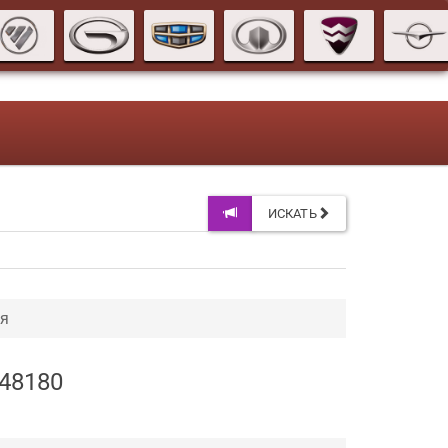
ИСКАТЬ
ля
048180