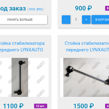
од заказ
900
₽
8
(
что это
)
УЗНАТЬ БОЛЬШЕ
-
+
В КОРЗИ
тойка стабилизатора
Стойка стабилизато
ереднего LYNXAUTO
переднего LYNXAU
1100
₽
1500
₽
12 шт.
4