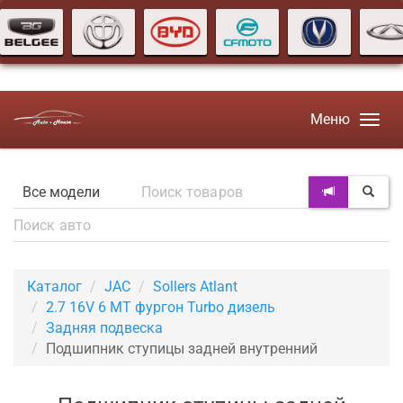
Меню
Каталог
JAC
Sollers Atlant
2.7 16V 6 MT фургон Turbo дизель
Задняя подвеска
Подшипник ступицы задней внутренний