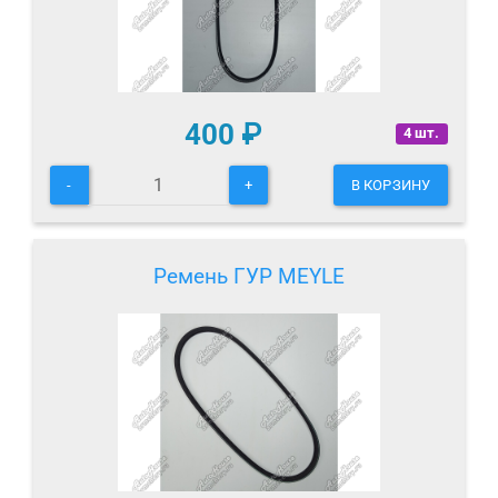
400
₽
4 шт.
-
+
В КОРЗИНУ
Ремень ГУР MEYLE