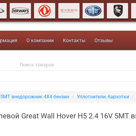
рмация
О компании
Контакты
Отзывы
V 5MT внедорожник 4X4 бензин
Уплотнители, бархотки
евой Great Wall Hover H5 2.4 16V 5MT