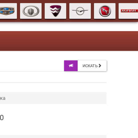
ИСКАТЬ
ака
0