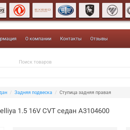
рмация
О компании
Контакты
Отзывы
едан
Задняя подвеска
Ступица задняя правая
elliya 1.5 16V CVT седан A3104600