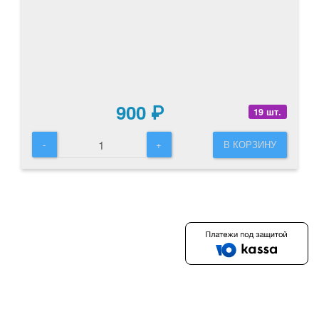
* Обращаем ваше внимание на то, что информация на данной
странице носит исключительно ознакомительный характер.
Точные технические данные, актуальную комплектацию агрегата
и применимость к вашему VIN-номеру уточняйте у менеджера
при оформлении заказа.
Аналоги:
Тяга рулевая KIMIKO
900
₽
19 шт.