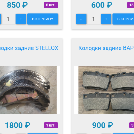
850
₽
600
₽
5 шт.
15
+
В КОРЗИНУ
-
+
В КОРЗИ
одки задние STELLOX
Колодки задние BA
1800
₽
900
₽
1 шт.
3