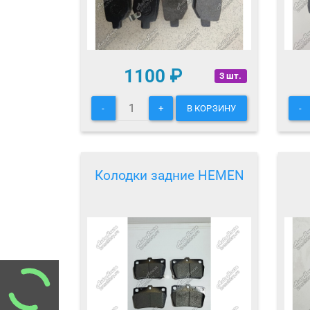
1100
₽
3 шт.
-
+
В КОРЗИНУ
-
Колодки задние HEMEN