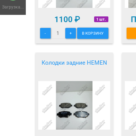
Загрузка...
1100
₽
П
1 шт.
-
+
В КОРЗИНУ
Колодки задние HEMEN