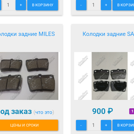
+
В КОРЗИНУ
-
+
В КОРЗИ
олодки задние MILES
Колодки задние SA
од заказ
900
₽
1
(
что это
)
ЦЕНЫ И СРОКИ
-
+
В КОРЗИ