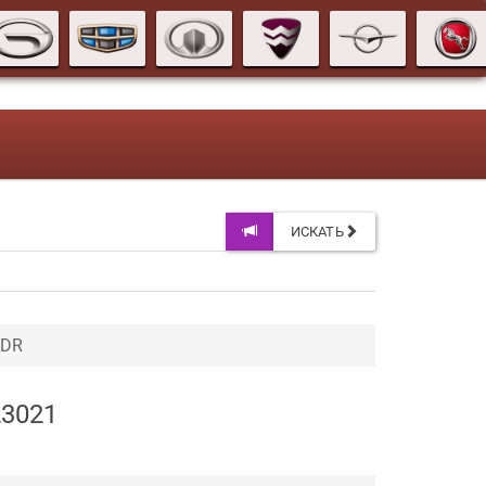
ИСКАТЬ
ADR
23021