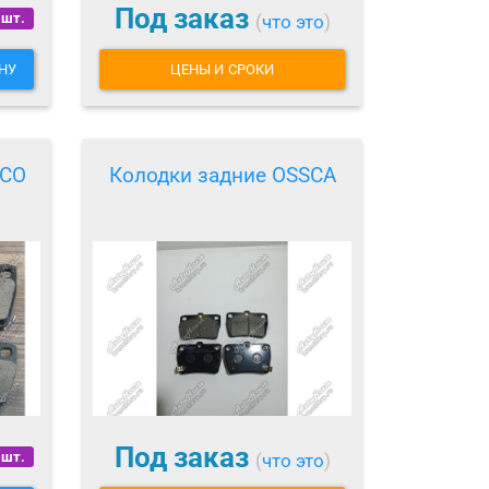
Под заказ
 шт.
(
что это
)
НУ
ЦЕНЫ И СРОКИ
PCO
Колодки задние OSSCA
Под заказ
 шт.
(
что это
)