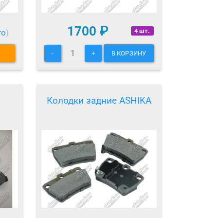
1700
₽
4 шт.
то
)
-
+
В КОРЗИНУ
Колодки задние ASHIKA