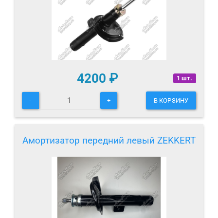
4200
₽
1 шт.
-
+
В КОРЗИНУ
Амортизатор передний левый ZEKKERT