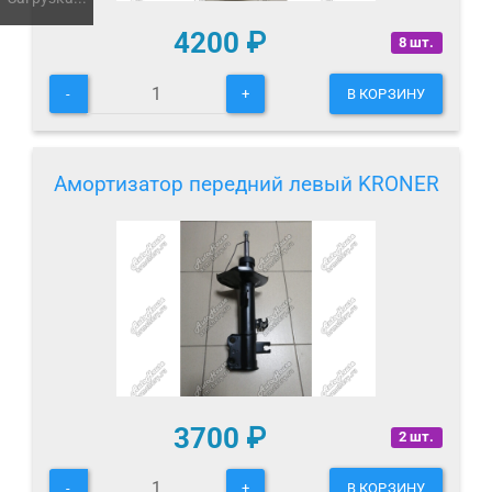
4200
₽
8 шт.
-
+
В КОРЗИНУ
Амортизатор передний левый KRONER
3700
₽
2 шт.
-
+
В КОРЗИНУ