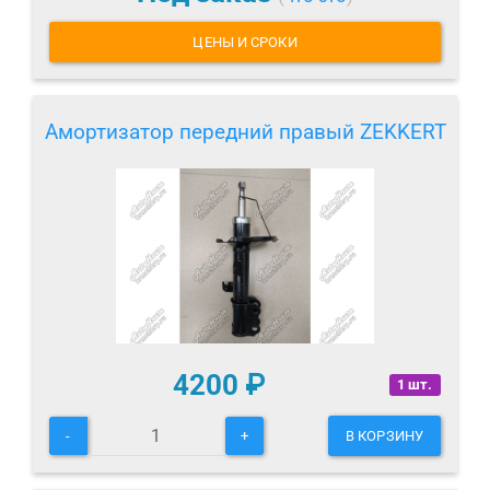
ЦЕНЫ И СРОКИ
Амортизатор передний правый ZEKKERT
4200
₽
1 шт.
-
+
В КОРЗИНУ