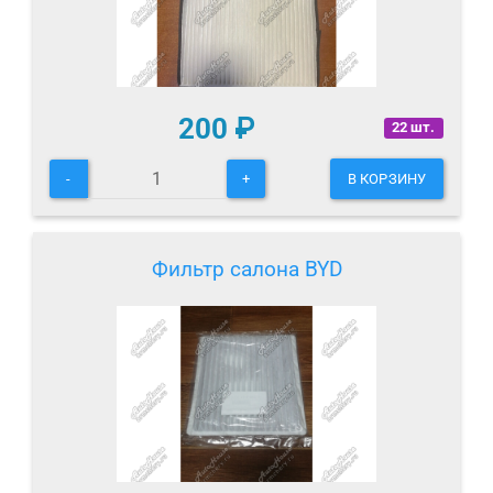
200
₽
22 шт.
-
+
В КОРЗИНУ
Фильтр салона BYD