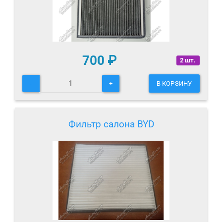
700
₽
2 шт.
-
+
В КОРЗИНУ
Фильтр салона BYD