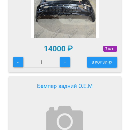
14000
₽
7 шт.
-
+
В КОРЗИНУ
Бампер задний O.E.M