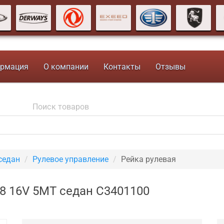
рмация
О компании
Контакты
Отзывы
седан
Рулевое управление
Рейка рулевая
1.8 16V 5MT седан C3401100