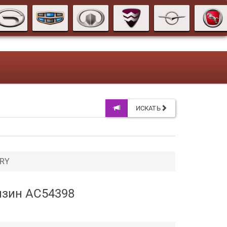
ИСКАТЬ
ERY
ензин AC54398