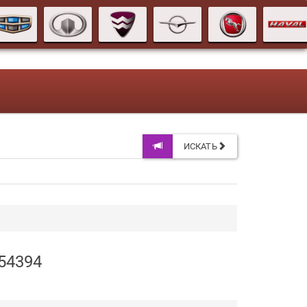
ИСКАТЬ
C54394