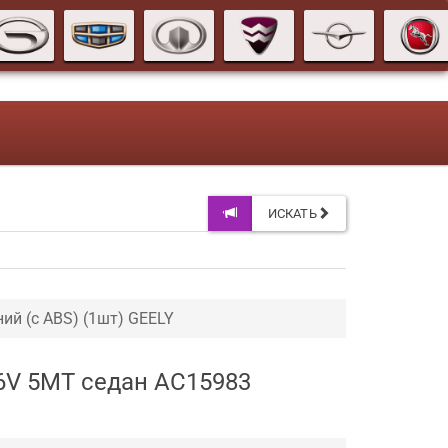
ИСКАТЬ
ий (с ABS) (1шт) GEELY
 16V 5MT седан AC15983