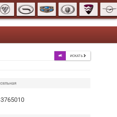
ИСКАТЬ
ссельная
B3765010