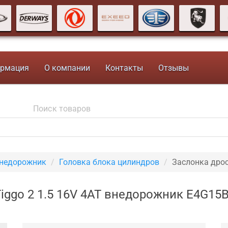
рмация
О компании
Контакты
Отзывы
внедорожник
Головка блока цилиндров
Заслонка дро
iggo 2 1.5 16V 4AT внедорожник E4G15