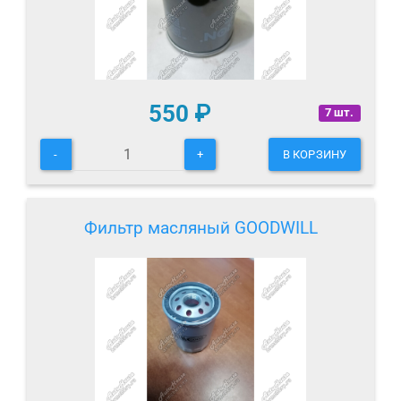
550
₽
7 шт.
-
+
В КОРЗИНУ
Фильтр масляный GOODWILL