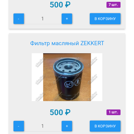
500
₽
7 шт.
-
+
В КОРЗИНУ
Фильтр масляный ZEKKERT
500
₽
1 шт.
-
+
В КОРЗИНУ