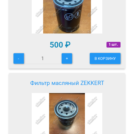
500
₽
1 шт.
-
+
В КОРЗИНУ
Фильтр масляный ZEKKERT