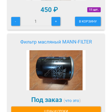
450
₽
11 шт.
-
+
В КОРЗИНУ
Фильтр масляный MANN-FILTER
Под заказ
(
что это
)
ЦЕНЫ И СРОКИ