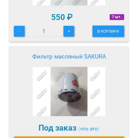
550
₽
7 шт.
-
+
В КОРЗИНУ
Фильтр масляный SAKURA
Под заказ
(
что это
)