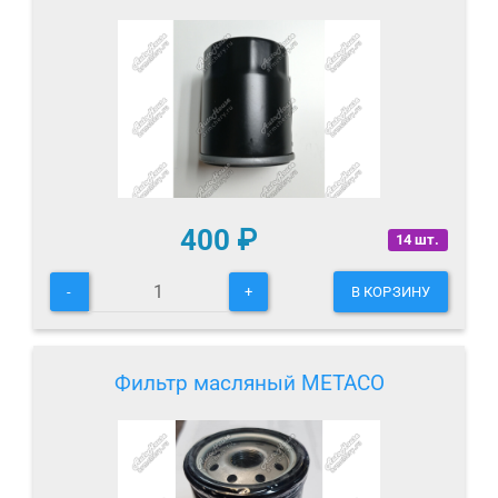
400
₽
14 шт.
-
+
В КОРЗИНУ
Фильтр масляный METACO