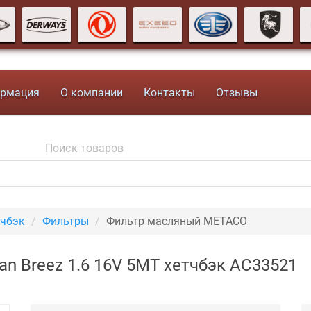
рмация
О компании
Контакты
Отзывы
тчбэк
Фильтры
Фильтр масляный METACO
n Breez 1.6 16V 5MT хетчбэк AC33521