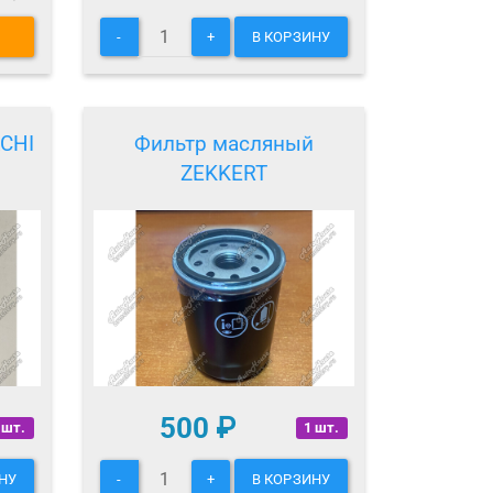
-
+
В КОРЗИНУ
CHI
Фильтр масляный
ZEKKERT
500
₽
 шт.
1 шт.
НУ
-
+
В КОРЗИНУ