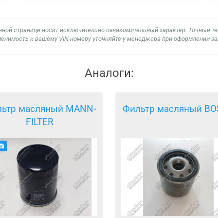
нной странице носит исключительно ознакомительный характер. Точные т
енимость к вашему VIN-номеру уточняйте у менеджера при оформлении за
Аналоги:
ьтр масляный MANN-
Фильтр масляный B
FILTER