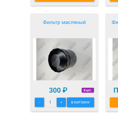
Фильтр масляный
Фи
300
₽
П
3 шт.
-
+
В КОРЗИНУ