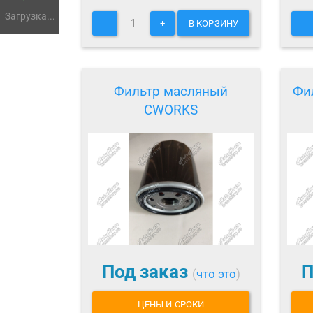
Загрузка...
-
+
В КОРЗИНУ
-
Фильтр масляный
Фи
CWORKS
Под заказ
П
(
что это
)
ЦЕНЫ И СРОКИ