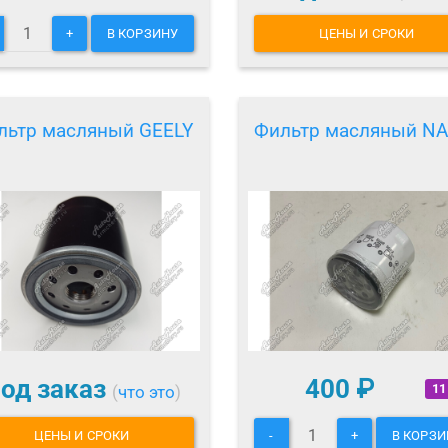
+
В КОРЗИНУ
ЦЕНЫ И СРОКИ
льтр масляный GEELY
Фильтр масляный NA
од заказ
400
₽
11
(
что это
)
ЦЕНЫ И СРОКИ
-
+
В КОРЗИ