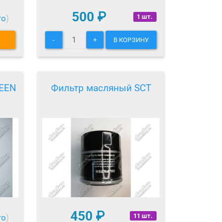
500
₽
1 шт.
то
)
-
+
В КОРЗИНУ
REEN
Фильтр масляный SCT
450
₽
11 шт.
то
)