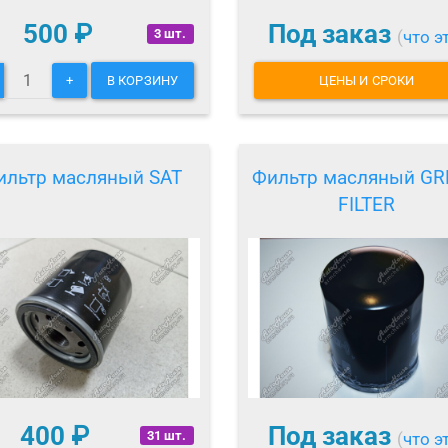
500
₽
Под заказ
3 шт.
(
что э
+
В КОРЗИНУ
ЦЕНЫ И СРОКИ
ильтр масляный SAT
Фильтр масляный G
FILTER
400
₽
Под заказ
31 шт.
(
что э