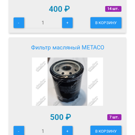
400
₽
14 шт.
-
+
В КОРЗИНУ
Фильтр масляный METACO
500
₽
7 шт.
-
+
В КОРЗИНУ