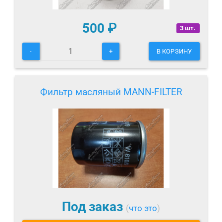
500
₽
3 шт.
-
+
В КОРЗИНУ
Фильтр масляный MANN-FILTER
Под заказ
(
что это
)