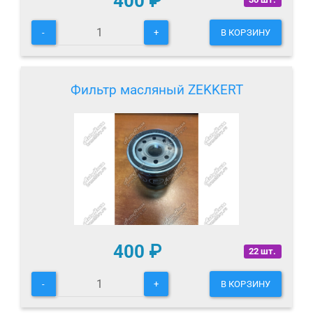
400
₽
-
+
В КОРЗИНУ
Фильтр масляный ZEKKERT
400
₽
22 шт.
-
+
В КОРЗИНУ