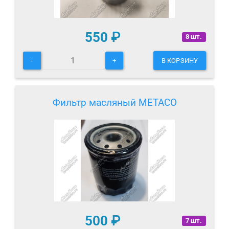
550
₽
8 шт.
-
+
В КОРЗИНУ
Фильтр масляный METACO
500
₽
7 шт.