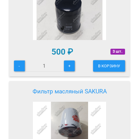
500
₽
3 шт.
-
+
В КОРЗИНУ
Фильтр масляный SAKURA