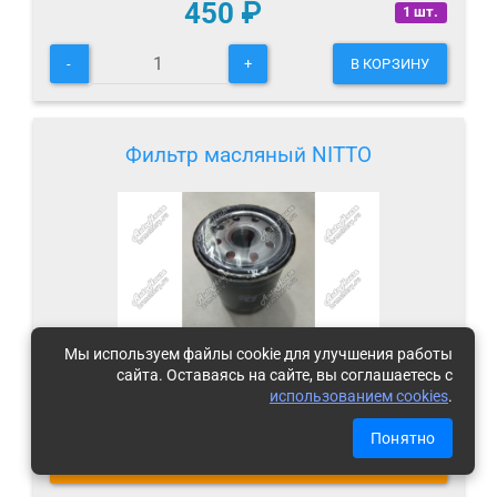
450
₽
1 шт.
-
+
В КОРЗИНУ
Фильтр масляный NITTO
Мы используем файлы cookie для улучшения работы
сайта. Оставаясь на сайте, вы соглашаетесь с
использованием cookies
.
Под заказ
(
что это
)
Понятно
ЦЕНЫ И СРОКИ