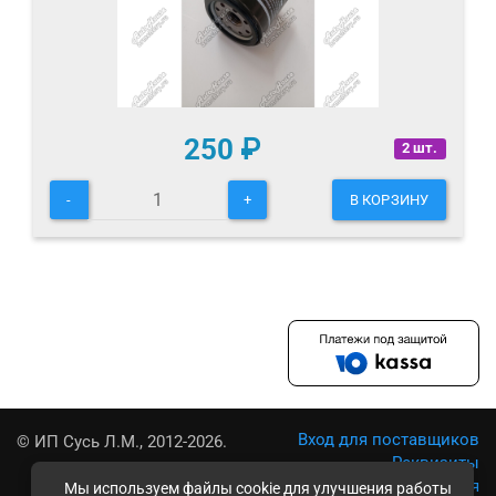
250
₽
2 шт.
-
+
В КОРЗИНУ
Вход для поставщиков
© ИП Сусь Л.М., 2012-2026.
Реквизиты
Условия использования
Мы используем файлы cookie для улучшения работы