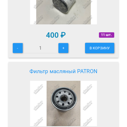
400
₽
11 шт.
-
+
В КОРЗИНУ
Фильтр масляный PATRON