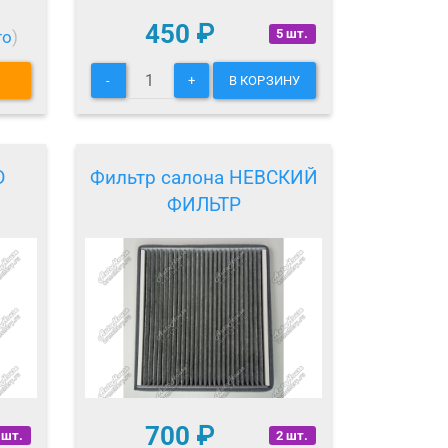
450
₽
5 шт.
то
)
-
+
В КОРЗИНУ
D
Фильтр салона НЕВСКИЙ
ФИЛЬТР
700
₽
 шт.
2 шт.