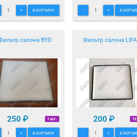
+
В КОРЗИНУ
-
+
В КОРЗИ
Фильтр салона BYD
Фильтр салона LIF
250
₽
200
₽
1 шт.
12
+
В КОРЗИНУ
-
+
В КОРЗИ