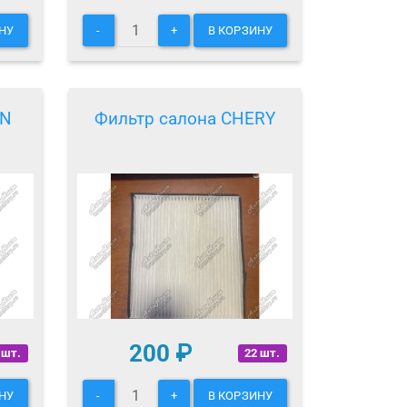
НУ
-
+
В КОРЗИНУ
AN
Фильтр салона CHERY
200
₽
 шт.
22 шт.
НУ
-
+
В КОРЗИНУ