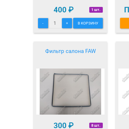
400
₽
П
1 шт.
-
+
В КОРЗИНУ
Фильтр салона FAW
300
₽
8 шт.