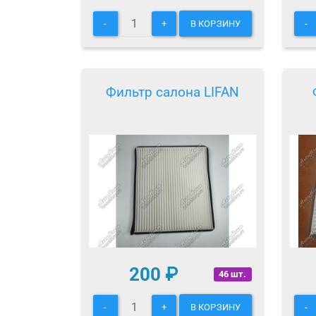
-
+
В КОРЗИНУ
-
Фильтр салона LIFAN
200
₽
46 шт.
-
+
В КОРЗИНУ
-