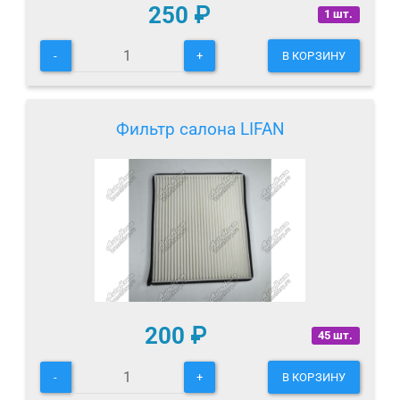
250
₽
1 шт.
-
+
В КОРЗИНУ
Фильтр салона LIFAN
200
₽
45 шт.
-
+
В КОРЗИНУ