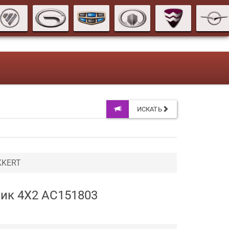
ИСКАТЬ
KKERT
ник 4X2 AC151803