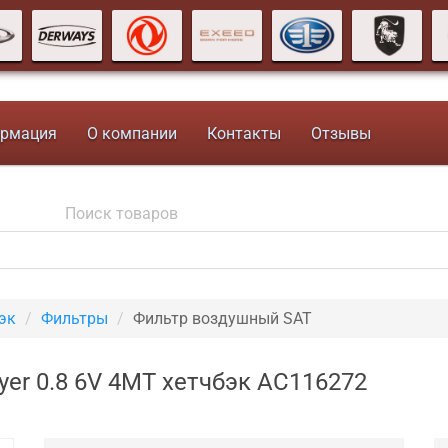
рмация
О компании
Контакты
Отзывы
эк
Фильтры
Фильтр воздушный SAT
er 0.8 6V 4MT хетчбэк AC116272