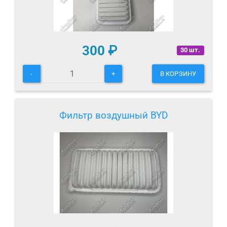
300
₽
30 шт.
-
+
В КОРЗИНУ
Фильтр воздушный BYD