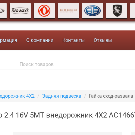
рмация
О компании
Контакты
Отзывы
недорожник 4X2
Задняя подвеска
Гайка сход-развала
go 2.4 16V 5MT внедорожник 4X2 AC1466