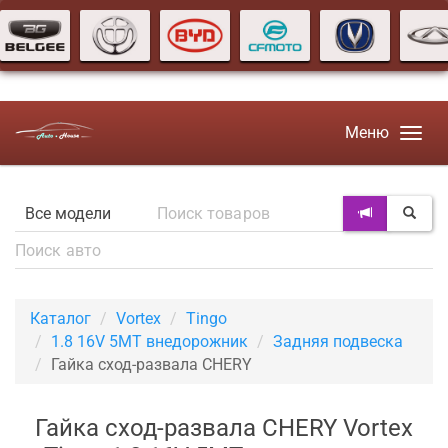
Меню
Каталог
Vortex
Tingo
1.8 16V 5MT внедорожник
Задняя подвеска
Гайка сход-развала CHERY
Гайка сход-развала CHERY Vortex