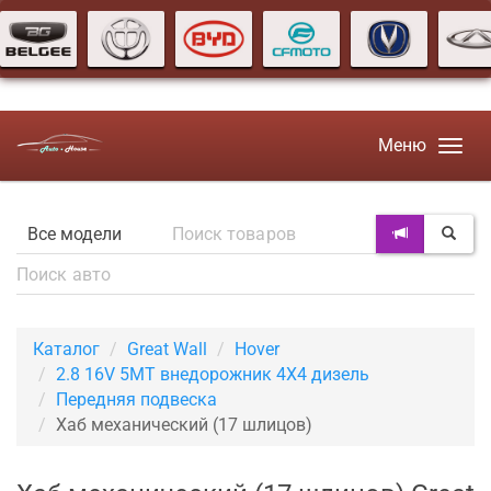
Меню
Каталог
Great Wall
Hover
2.8 16V 5MT внедорожник 4X4 дизель
Передняя подвеска
Хаб механический (17 шлицов)