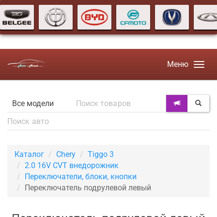
Меню
Каталог
Chery
Tiggo 3
2.0 16V CVT внедорожник
Переключатели, блоки, кнопки
Переключатель подрулевой левый