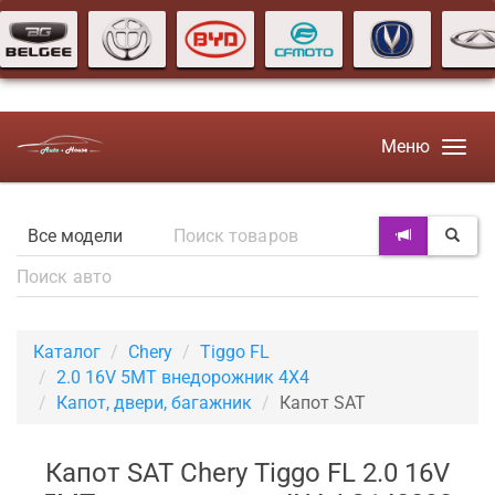
Меню
Каталог
Chery
Tiggo FL
2.0 16V 5MT внедорожник 4X4
Капот, двери, багажник
Капот SAT
Капот SAT Chery Tiggo FL 2.0 16V