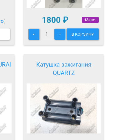
1800
₽
13 шт.
то
)
-
+
В КОРЗИНУ
URAI
Катушка зажигания
QUARTZ