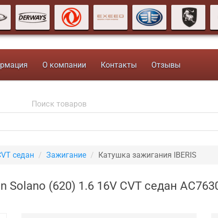
рмация
О компании
Контакты
Отзывы
CVT седан
Зажигание
Катушка зажигания IBERIS
n Solano (620) 1.6 16V CVT седан AC763