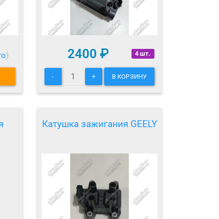
2400
₽
4 шт.
то
)
-
+
В КОРЗИНУ
я
Катушка зажигания GEELY