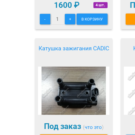
1600
₽
П
4 шт.
-
+
В КОРЗИНУ
Катушка зажигания CADIC
Под заказ
(
что это
)