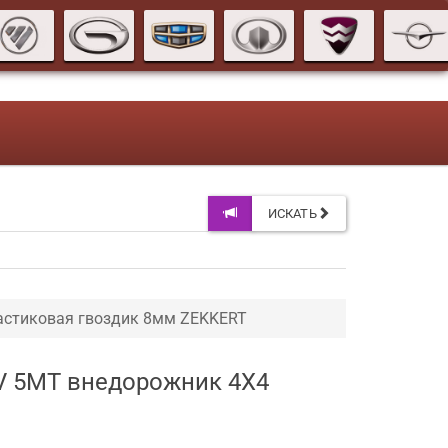
ИСКАТЬ
астиковая гвоздик 8мм ZEKKERT
6V 5MT внедорожник 4X4