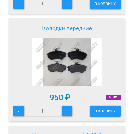
-
+
В КОРЗИНУ
Колодки передние
950
₽
4 шт.
-
+
В КОРЗИНУ